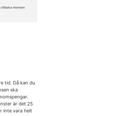
e tid. Då kan du
omsen ska
ka momspengar.
nster är det 25
 inte vara helt