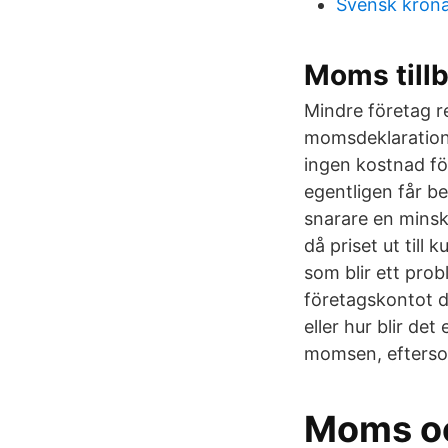
Svensk krona
Moms till
Mindre företag r
momsdeklaration 
ingen kostnad fö
egentligen får b
snarare en minsk
då priset ut till
som blir ett prob
företagskontot d
eller hur blir det
momsen, eftersom
Moms oc