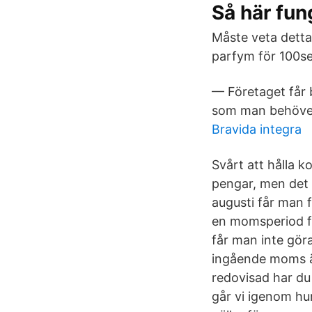
Så här fu
Måste veta detta
parfym för 100se
— Företaget får 
som man behöver b
Bravida integra
Svårt att hålla k
pengar, men det v
augusti får man f
en momsperiod får
får man inte gör
ingående moms är
redovisad har du
går vi igenom hur