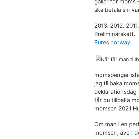
gäller för moms 
ska betala sin va
2013. 2012. 2011
Preliminärskatt.
Eures norway
momspengar iställ
jag tillbaka mom
deklarationsdag 
får du tillbaka 
momsen 2021 Hur
Om man i en peri
momsen, även de