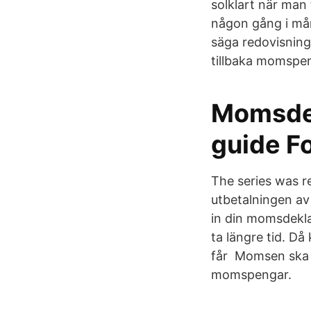
solklart när man 
någon gång i måna
säga redovisning 
tillbaka momspe
Momsdek
guide F
The series was r
utbetalningen av 
in din momsdekl
ta längre tid. Då
får Momsen ska re
momspengar.