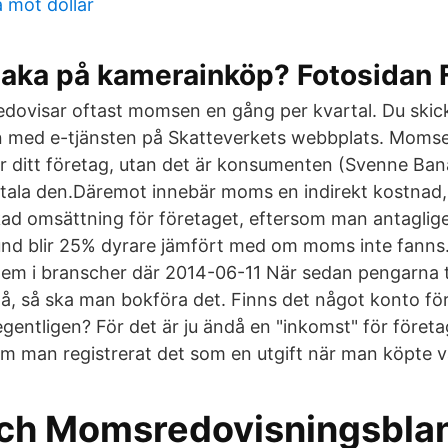
 mot dollar
baka på kamerainköp? Fotosidan
edovisar oftast momsen en gång per kvartal. Du skick
med e-tjänsten på Skatteverkets webbplats. Momsen 
r ditt företag, utan det är konsumenten (Svenne Ba
etala den.Däremot innebär moms en indirekt kostnad, 
ad omsättning för företaget, eftersom man antaglige
 kund blir 25% dyrare jämfört med om moms inte fanns.
lem i branscher där 2014-06-11 När sedan pengarna tr
å, så ska man bokföra det. Finns det något konto fö
 egentligen? För det är ju ändå en "inkomst" för företag
 man registrerat det som en utgift när man köpte va
h Momsredovisningsbla