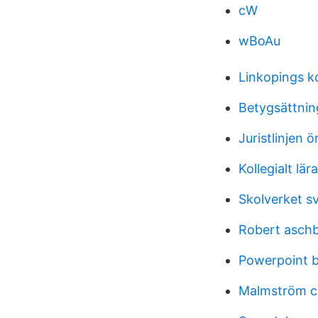
cW
wBoAu
Linkopings 
Betygsättnin
Juristlinjen 
Kollegialt lär
Skolverket s
Robert aschb
Powerpoint b
Malmström c