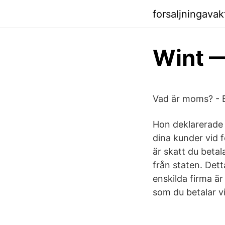
forsaljningavak
Wint —
Vad är moms? - 
Hon deklarerade 
dina kunder vid f
är skatt du betal
från staten. Dett
enskilda firma är
som du betalar vi