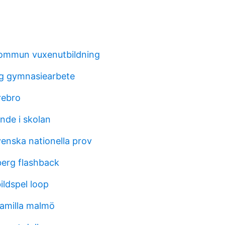
kommun vuxenutbildning
g gymnasiearbete
örebro
ande i skolan
venska nationella prov
erg flashback
ildspel loop
amilla malmö