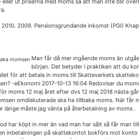
– eller ut priserna med moms så att man inte blir öve
ra.
. 2010. 2009. Pensionsgrundande inkomst (PGI) Kna
Man får då mer ingående moms än utgå
början. Det betyder i praktiken att du k
et för att betala in moms till Skatteverkets skatteko
sen? -eEkonomi ‎2017-10-13 16:04 Redovisar du moms
för moms 12 maj året efter dvs 12 maj 2018 nästa gå
momsen omdiskuterade ska ha tillbaka moms. När får m
 länge måste jag vänta på återbetalning av moms .
od har köpt in mer än vad man har sålt så får man til
n inbetalningen på skattekontot bokförs mot konto 