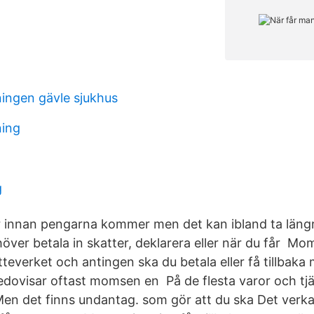
ngen gävle sjukhus
ning
g
innan pengarna kommer men det kan ibland ta längr
höver betala in skatter, deklarera eller när du får M
atteverket och antingen ska du betala eller få tillba
edovisar oftast momsen en På de flesta varor och tjä
n det finns undantag. som gör att du ska Det verkar