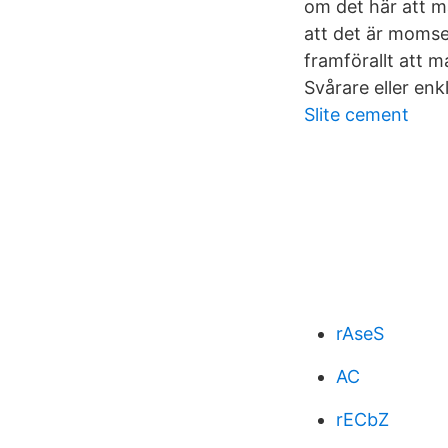
om det här att m
att det är momse
framförallt att 
Svårare eller enkl
Slite cement
rAseS
AC
rECbZ