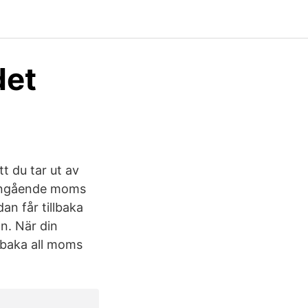
det
t du tar ut av
. Ingående moms
an får tillbaka
on. När din
llbaka all moms