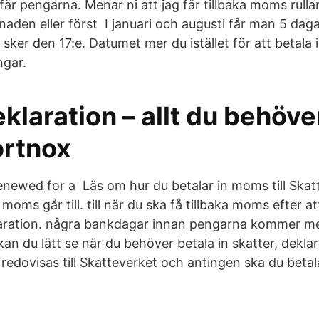
får pengarna. Menar ni att jag får tillbaka moms rull
den eller först I januari och augusti får man 5 dagar 
sker den 17:e. Datumet mer du istället för att betala 
ngar.
laration – allt du behöve
ortnox
enewed for a Läs om hur du betalar in moms till Skat
moms går till. till när du ska få tillbaka moms efter a
aration. några bankdagar innan pengarna kommer me
 kan du lätt se när du behöver betala in skatter, deklar
dovisas till Skatteverket och antingen ska du betala 