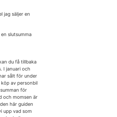
 jag säljer en
r en slutsumma
kan du få tillbaka
 I januari och
ar sålt för under
s köp av personbil
m summan för
tad och momsen är
 den här guiden
 vi upp vad som