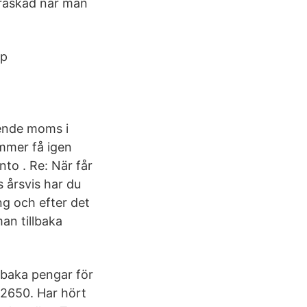
rraskad när man
pp
ende moms i
ommer få igen
nto . Re: När får
 årsvis har du
ng och efter det
an tillbaka
lbaka pengar för
2650. Har hört