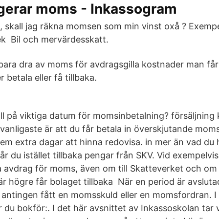
ngerar moms - Inkassogram
, skall jag räkna momsen som min vinst oxå ? Exempel
k Bil och mervärdesskatt.
bara dra av moms för avdragsgilla kostnader man få
etala eller få tillbaka.
oll på viktiga datum för momsinbetalning? försäljning 
anligaste är att du får betala in överskjutande moms.
em extra dagar att hinna redovisa. in mer än vad du h
 du istället tillbaka pengar från SKV. Vid exempelvi
a avdrag för moms, även om till Skatteverket och o
 högre får bolaget tillbaka När en period är avslu
 antingen fått en momsskuld eller en momsfordran. I
 du bokför:. I det här avsnittet av Inkassoskolan tar