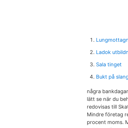
Lungmottagni
Ladok utbild
Sala tinget
Bukt på slan
några bankdagar 
lätt se när du be
redovisas till Sk
Mindre företag r
procent moms. Me