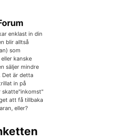
 Forum
ar enklast in din
blir alltså
nan) som
eller kanske
n säljer mindre
 Det är detta
illat in på
r skatte"inkomst"
et att få tillbaka
ran, eller?
nketten